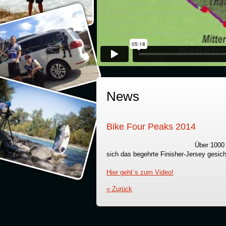
Bike Four Peaks 2014
from
LemonMedia
o
News
Bike Four Peaks 2014
Über 1000 
sich das begehrte Finisher-Jersey gesiche
Hier geht`s zum Video!
« Zurück